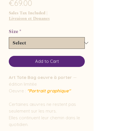
Price
€69.00
Sales Tax Included
|
Livraison et Douanes
Size
*
Add to Cart
Art Tote Bag oeuvre à porter
—
édition limitée
Oeuvre :
"Portrait graphique"
Certaines œuvres ne restent pas
seulement sur les murs.
Elles continuent leur chemin dans le
quotidien.