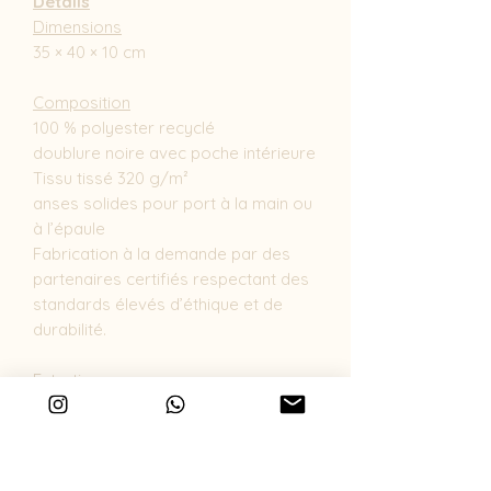
Détails
Dimensions
35 × 40 × 10 cm
Composition
100 % polyester recyclé
doublure noire avec poche intérieure
Tissu tissé 320 g/m²
anses solides pour port à la main ou
à l’épaule
Fabrication à la demande par des
partenaires certifiés respectant des
standards élevés d’éthique et de
durabilité.
Entretien
Lavage en machine 30 °C – cycle
délicat
Ne pas utiliser de javel
Séchage à basse température