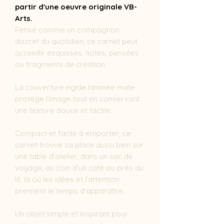
partir d'une oeuvre originale VB-
Arts.
Pensé comme un compagnon
discret du quotidien, ce carnet peut
accueillir esquisses, notes, pensées
ou fragments de création.
La couverture rigide laminée mate
protège l’image tout en conservant
une texture douce et tactile.
Compact et facile à emporter, ce
carnet trouve sa place aussi bien sur
une table d’atelier, dans un sac de
voyage, au coin d’un café ou près du
lit, là où les idées et l’attention
prennent le temps d’apparaître.
Un objet simple et inspirant pour