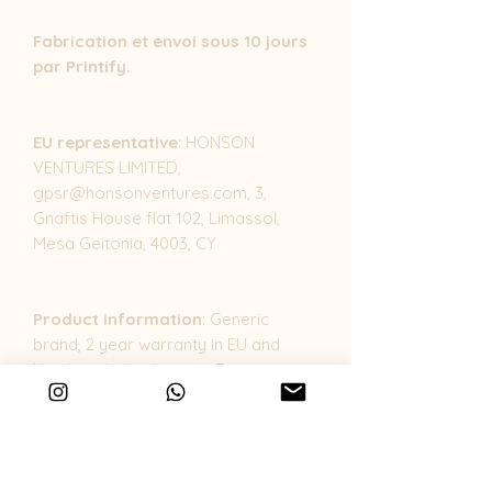
Fabrication et envoi sous 10 jours
par Printify.
EU representative
: HONSON
VENTURES LIMITED,
gpsr@honsonventures.com, 3,
Gnaftis House flat 102, Limassol,
Mesa Geitonia, 4003, CY
Product information
: Generic
brand, 2 year warranty in EU and
Northern Ireland as per Directive
1999/44/EC
Care instructions
: Use a soft, clean
and dry cloth to gently brush any
dust or dirt off from the center of