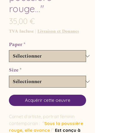
rouge..."
Prix
35,00 €
TVA Incluse
|
Livraison et Douanes
Paper
*
Size
*
Acquérir cette oeuvre
Carnet d'artiste, portrait féminin
contemporain : "
Sous la poussière
rouge, elle avance
!"
Est conçu à