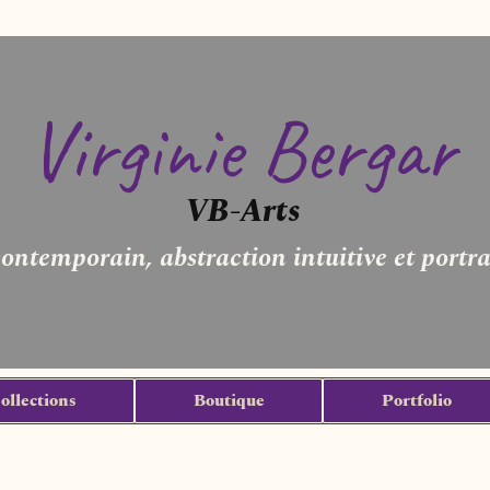
Virginie Bergar
VB-Arts
contemporain, abstraction intuitive et portra
ollections
Boutique
Portfolio