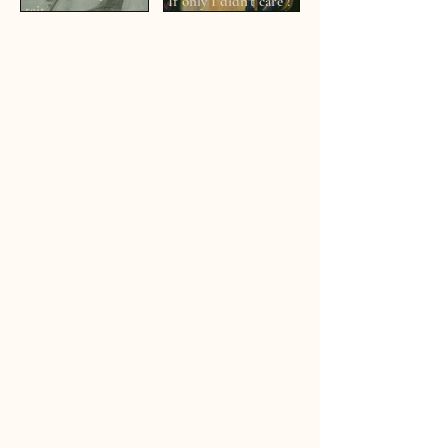
If only I didn't care !
tait