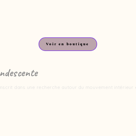
Voir en boutique
ndescente
crit dans une recherche autour du mouvement intérieur et
 de texture, la peinture se construit par superpositions de
tre des reliefs et des fragments lumineux qui rythment la s
ire, orange incandescent et rouge vibrant – dialoguent av
n espace à la fois dynamique et instable.
