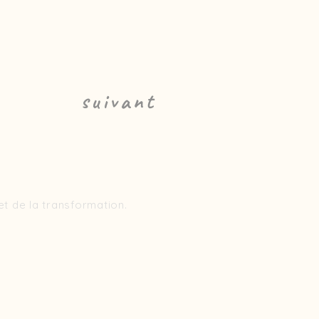
suivant
 de la transformation.

 matière et de gestes. Les 
urface.

ec des zones plus profondes de 