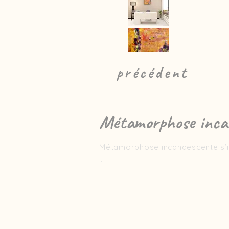
précédent
Métamorphose inca
Métamorphose incandescente s’ins
Réalisée au couteau et aux outils
strates colorées laissent apparaî
Les teintes chaudes – jaune sola
violet et de vert citron, créant u