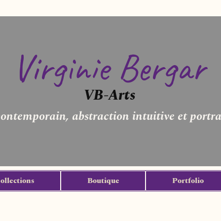
Virginie Bergar
VB-Arts
contemporain, abstraction intuitive et portra
ollections
Boutique
Portfolio