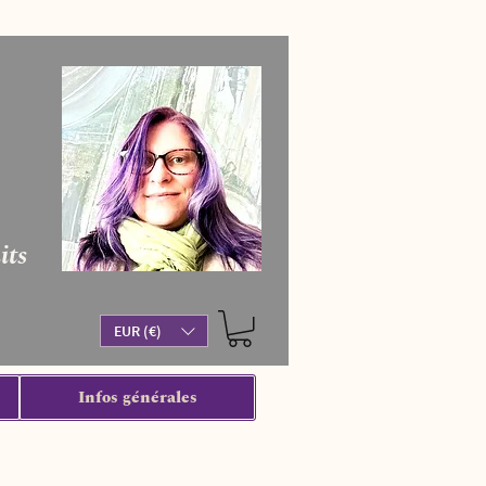
its
EUR (€)
Infos générales