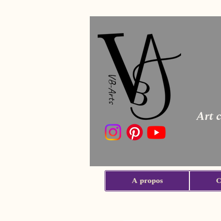
VB-Arts
Art 
A propos
C