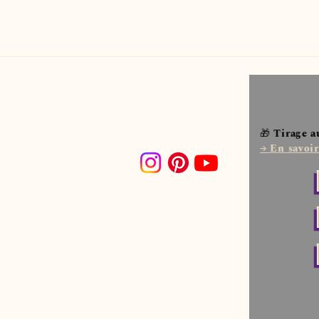
La composition s’organise autour
architecture fragile ou un paysag
Dans cette œuvre, la couleur agi
Elle circule, se confronte et se 
répondent.

🎁 Tirage a
Acrylique sur support en bois so
→ En savoir