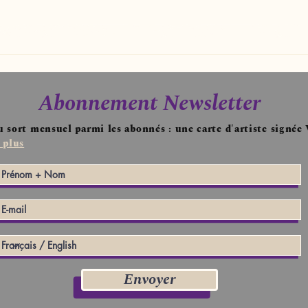
 de deux structures verticales reliées par des lignes plus
e intérieur en construction.

t comme un vecteur d’énergie.

transforme, donnant naissance à un espace pictural vibrant o
Abonnement Newsletter
u sort mensuel parmi les abonnés : une carte d'artiste signée
urcé localement.
 plus
Envoyer