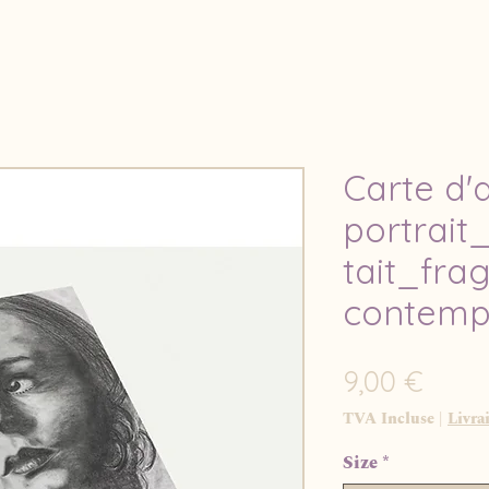
Carte d'
portrait
tait_fra
contemp
Prix
9,00 €
TVA Incluse
|
Livra
Size
*