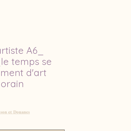
artiste A6_
_le temps se
gment d'art
orain
ison et Douanes