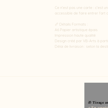
Ce n’est pas une carte : c’est u
accessible de faire entrer l’art d
📏 Détails Formats : 

A6 Papier artistique épais 

Impression haute qualité

Design créé par VB-Arts à partir
Délai de livraison : selon la de
🎁 Tirage a
→ En savoir