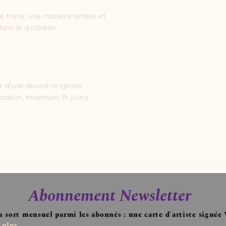
ne trace, une manière simple et 
ans le quotidien.

 d’une œuvre originale.

stination, maximum 15 jours
Abonnement Newsletter
u sort mensuel parmi les abonnés : une carte d'artiste signée
 plus