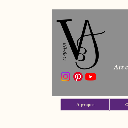
VB-Arts
Art 
A propos
C