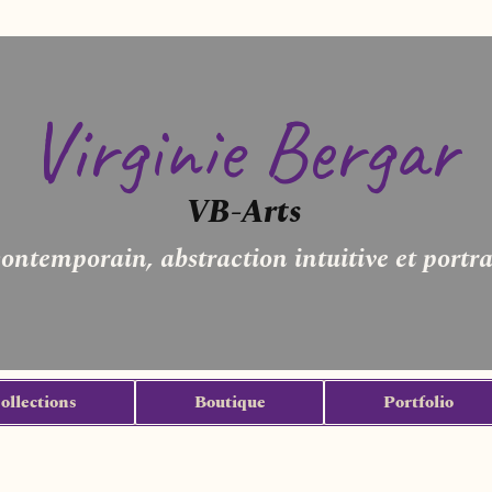
Virginie Bergar
VB-Arts
contemporain, abstraction intuitive et portra
ollections
Boutique
Portfolio