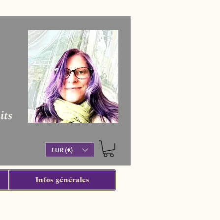
its
EUR (€)
Infos générales