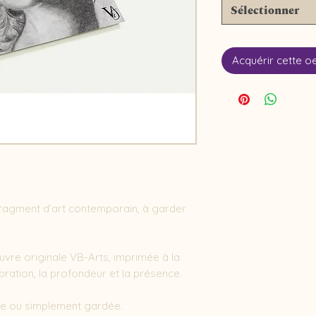
Sélectionner
Acquérir cette o
 fragment d’art contemporain, à garder 
vre originale VB-Arts, imprimée à la 
ration, la profondeur et la présence. 

ée ou simplement gardée.
