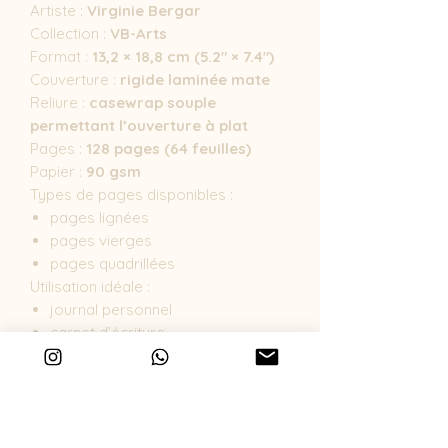
Artiste :
Virginie Bergar
Collection :
VB-Arts
Format :
13,2 × 18,8 cm (5.2" × 7.4")
Couverture :
rigide laminée mate
Reliure :
casewrap souple
permettant l’ouverture à plat
Pages :
128 pages (64 feuilles)
Papier :
90 gsm
Types de pages disponibles :
pages lignées
pages vierges
pages quadrillées
Utilisation idéale :
journal personnel
carnet d’écriture
carnet de dessin
carnet créatif.
Design crée par Virginie Bergar